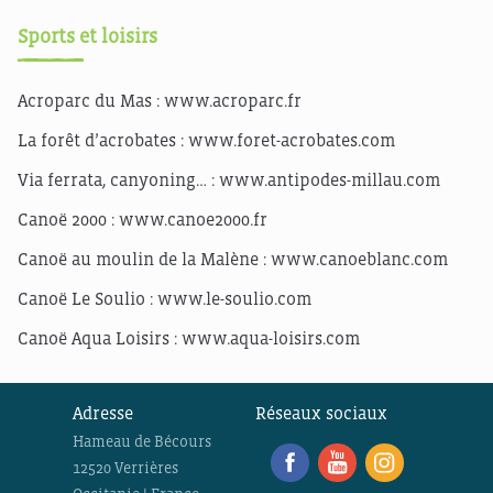
Sports et loisirs
Acroparc du Mas :
www.acroparc.fr
La forêt d’acrobates :
www.foret-acrobates.com
Via ferrata, canyoning… :
www.antipodes-millau.com
Canoë 2000 :
www.canoe2000.fr
Canoë au moulin de la Malène :
www.canoeblanc.com
Canoë Le Soulio :
www.le-soulio.com
Canoë Aqua Loisirs :
www.aqua-loisirs.com
Adresse
Réseaux sociaux
Hameau de Bécours
12520 Verrières