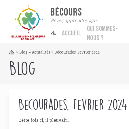
BÉCOURS
Rêver, apprendre, agir
Qui sommes-
Accueil
nous ?
»
Blog
»
Actualités
»
Bécourades, Février 2024
Blog
Bécourades, Février 2024
Cette fois ci, il pleuvait…