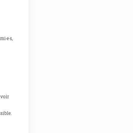
i·e·s,
uvoir
sible.