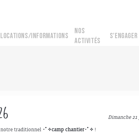
Nos
Locations/informations
S’engager
activités
26
Dimanche 21 
s notre traditionnel
･ﾟ✧camp chantier･ﾟ✧
!